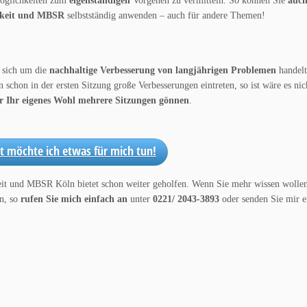
 Möglichkeiten zum
eigenständigen
Vorgehen zu vermitteln. So können Sie
auch
mkeit und MBSR
selbstständig anwenden – auch für andere Themen!
s sich um die
nachhaltige Verbesserung von langjährigen Problemen
handelt
chon in der ersten Sitzung große Verbesserungen eintreten, so ist wäre es nich
für Ihr eigenes Wohl mehrere Sitzungen gönnen
.
zt möchte ich etwas für mich tun!
keit und MBSR Köln bietet schon weiter geholfen. Wenn Sie mehr wissen wollen
nn, so
rufen Sie mich einfach an
unter
0221/ 2043-3893
oder senden Sie mir e