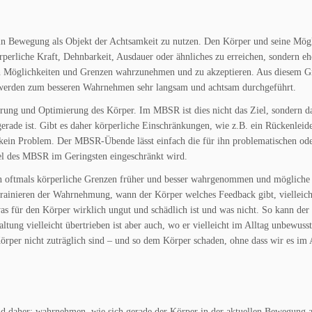
 in Bewegung als Objekt der Achtsamkeit zu nutzen. Den Körper und seine Mög
rperliche Kraft, Dehnbarkeit, Ausdauer oder ähnliches zu erreichen, sondern e
llen Möglichkeiten und Grenzen wahrzunehmen und zu akzeptieren. Aus diesem 
rden zum besseren Wahrnehmen sehr langsam und achtsam durchgeführt.
serung und Optimierung des Körper. Im MBSR ist dies nicht das Ziel, sondern da
gerade ist. Gibt es daher körperliche Einschränkungen, wie z.B. ein Rückenleid
 kein Problem. Der MBSR-Übende lässt einfach die für ihn problematischen od
el des MBSR im Geringsten eingeschränkt wird.
 oftmals körperliche Grenzen früher und besser wahrgenommen und mögliche
rainieren der Wahrnehmung, wann der Körper welches Feedback gibt, vielleich
as für den Körper wirklich ungut und schädlich ist und was nicht. So kann de
ltung vielleicht übertrieben ist aber auch, wo er vielleicht im Alltag unbewusst
er nicht zuträglich sind – und so dem Körper schaden, ohne dass wir es im 
daher: wahrnehmen, wie sich gerade der Körper in der aktuellen Bewegung a