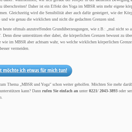
 zu überschreiten! Daher ist ein Effekt des Yoga im MBSR sein mehr eigene kör
n. Gleichzeitig wird die Sensibilität aber auch dafür gesteigert, wie der Körp
 und wie genau die wirklichen und nicht die gedachten Grenzen sind.
n heute oftmals anzutreffenden Grundüberzeugungen, wie z.B.: „mal nicht so an
Denn diese unterstützen eher dabei, die körperlichen Grenzen bewusst zu über
 wie im MBSR aber achtsam wahr, wo welche wirklichen körperlichen Grenzen
besser vermeiden.
zt möchte ich etwas für mich tun!
en zum Thema „MBSR und Yoga“ schon weiter geholfen. Möchten Sie mehr darüb
unterstützen kann? Dann
rufen Sie einfach an
unter
0221/ 2043-3893
oder se
n.