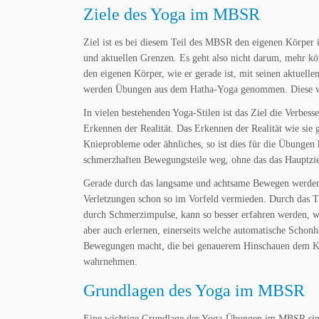
Ziele des Yoga im MBSR
Ziel ist es bei diesem Teil des MBSR den eigenen Körper
und aktuellen Grenzen. Es geht also nicht darum, mehr kö
den eigenen Körper, wie er gerade ist, mit seinen aktue
werden Übungen aus dem Hatha-Yoga genommen. Diese we
In vielen bestehenden Yoga-Stilen ist das Ziel die Verbes
Erkennen der Realität. Das Erkennen der Realität wie sie 
Knieprobleme oder ähnliches, so ist dies für die Übungen
schmerzhaften Bewegungsteile weg, ohne das das Hauptzi
Gerade durch das langsame und achtsame Bewegen werden
Verletzungen schon so im Vorfeld vermieden. Durch das T
durch Schmerzimpulse, kann so besser erfahren werden, w
aber auch erlernen, einerseits welche automatische Schonha
Bewegungen macht, die bei genauerem Hinschauen dem Körp
wahrnehmen.
Grundlagen des Yoga im MBSR
Eine wichtige Grundlage der Yoga-Übungen im MBSR sind 