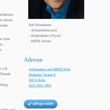
lichkeiten
her darum,
Ralf Rosenbaum
Grunde
- Achtsamkeitscoach
- Heilpraktiker (Psych)
s reine
- MBSR-Trainer
en,
er
Adresse
t z.B.
Achtsamkeit und MBSR Köln
r Übende
Brabanter Strasse 8
50674 Köln
Alltag
0221 2043 3893
Anfrage senden
nfühlt und