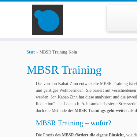
Zum
Inhalt
Start
»
MBSR Training Köln
springen
MBSR Training
Das von Jon Kabat-Zinn entwickelte MBSR Training ist e
und geistiges Wohlbefinden. Sie basiert auf verschiedenen 
werden. Jon Kabat-Zinn hat diese analysiert und die jewei
Reduction“ – auf deutsch: Achtsamkeitsbasierte Stressred
doch die Methode des
MBSR Trainings geht weiter als d
MBSR Training – wofür?
Die Praxis des
MBSR fördert die eigene Einsicht
, wie d