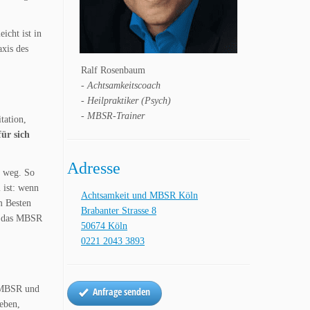
icht ist in
axis des
Ralf Rosenbaum
- Achtsamkeitscoach
- Heilpraktiker (Psych)
- MBSR-Trainer
tation,
für sich
Adresse
n weg. So
 ist: wenn
Achtsamkeit und MBSR Köln
m Besten
Brabanter Strasse 8
ll das MBSR
50674 Köln
0221 2043 3893
s MBSR und
Anfrage senden
geben,