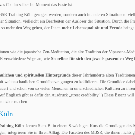
was für ihn selber im Moment das Beste ist.
BSR Training Köln gezogen werden, sondern auch in anderen Situationen: vielle
r Situation, vielleicht ein Bearbeiten der Auslöser der Situation. Durch die Pr
nd so mehr den Weg gehen, der Ihnen
mehr Lebensqualität und Freude
bringt.
nen wie die japanische Zen-Meditation, die alte Tradition der Vipassana-Medi
SR verschiedene Wege an, wie
Sie selber für sich den jeweils passenden Weg 
haulichen und spirituellen Hintergründe
dieser Jahrhunderte alten Traditione
mit weltanschaulichen Grundüberzeugungen zu kollidieren. Die Grundidee dabei
dauert und schon von so vielen Menschen in unterschiedlichen Kulturen zu ihre
Auf Englisch gibt es dafür den Ausdruck „street credibility“.) Diese Essenz wi
 nutzbar machen.
Köln
raining Köln
: lernen Sie z.B. in einem 8-wöchigen Kurs die Grundlagen de
agen, integrieren Sie in Ihren Alltag. Die Facetten des MBSR, die ihnen nichts 